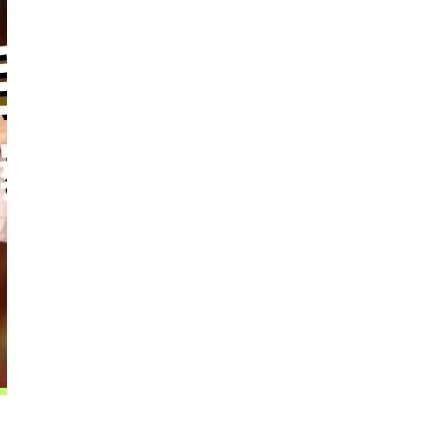
免責聲明｜皇家娛樂
城使用條款與負責任
博彩政策
服務條款｜皇家娛樂
城使用規範與會員權
益聲明
隱私權政策｜皇家娛
樂城
Cookie 政策｜皇家
娛樂城