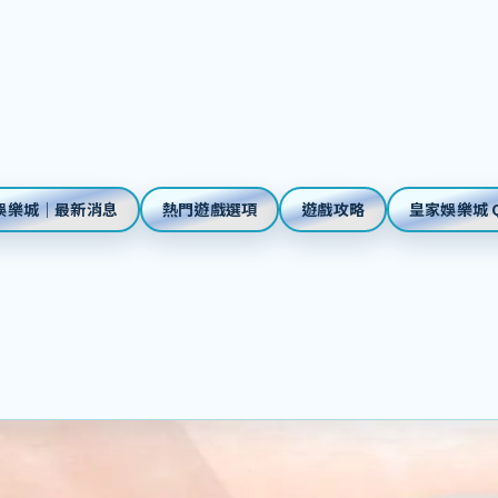
娛樂城｜最新消息
熱門遊戲選項
遊戲攻略
皇家娛樂城 