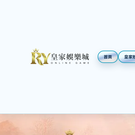
首頁
皇家