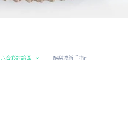
六合彩討論區
娛樂城新手指南
從六合彩討論區學贏
錢公式，飛達娛樂城
熱門遊戲推薦全解析