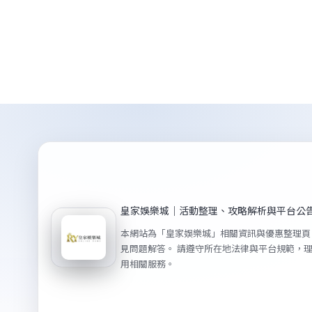
皇家娛樂城｜活動整理、攻略解析與平台公
本網站為「皇家娛樂城」相關資訊與優惠整理頁
見問題解答。 請遵守所在地法律與平台規範，理
用相關服務。