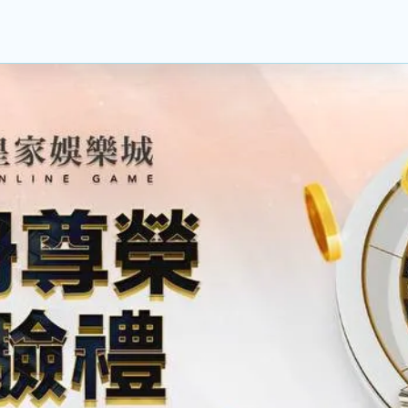
                皇家娛樂城 Q&A

                登入/註冊

免費領取體驗金