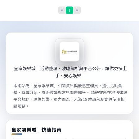
Cookie 政策｜皇家
娛樂城
1
皇家娛樂城｜活動整理、攻略解析與平台公告，讓你更快上
手、安心娛樂。
本網站為「皇家娛樂城」相關資訊與優惠整理頁，提供活動彙
整、遊戲介紹、攻略教學與常見問題解答。 請遵守所在地法律與
平台規範，理性娛樂、量力而為；未滿 18 歲請勿瀏覽與使用相
關服務。
皇家娛樂城｜快速指南