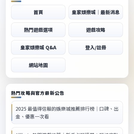
首頁
皇家娛樂城｜最新消息
熱門遊戲選項
遊戲攻略
皇家娛樂城 Q&A
登入/註冊
網站地圖
熱門攻略與官方最新公告
2025 最值得信賴的娛樂城推薦排行榜｜口碑、出
金、優惠一次看