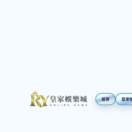
皇家娛樂城｜使用條款與政
策 目錄
首頁
皇家