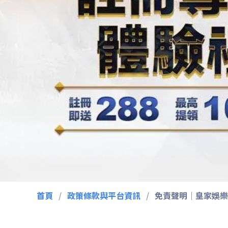
首頁
/
政策條款與平台資訊
/
免責聲明｜皇家娛樂